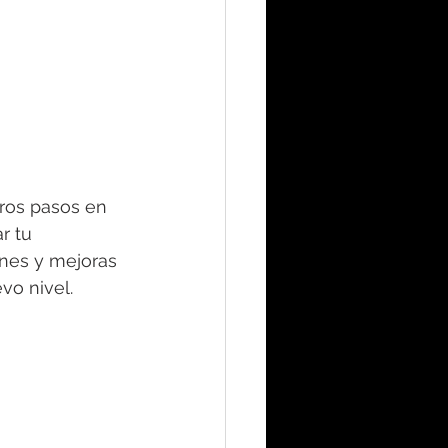
ros pasos en 
r tu 
ones y mejoras 
vo nivel.