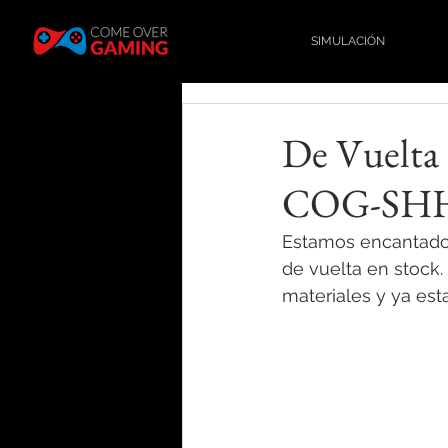
SIMULACIÓN
De Vuelta 
COG-SHH-
Estamos encantados
de vuelta en stock
materiales y ya est