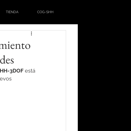
TIENDA
COG-SHH
imiento
des
SHH-3DOF
 está 
uevos 